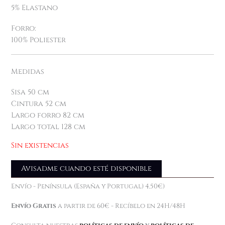
5% Elastano
Forro:
100% Poliester
Medidas
Sisa 50 cm
Cintura 52 cm
Largo forro 82 cm
Largo total 128 cm
Sin existencias
Avisadme cuando esté disponible
Envío - Península (España y Portugal) 4,50€)
Envío Gratis
a partir de 60€ - Recíbelo en 24H/48H