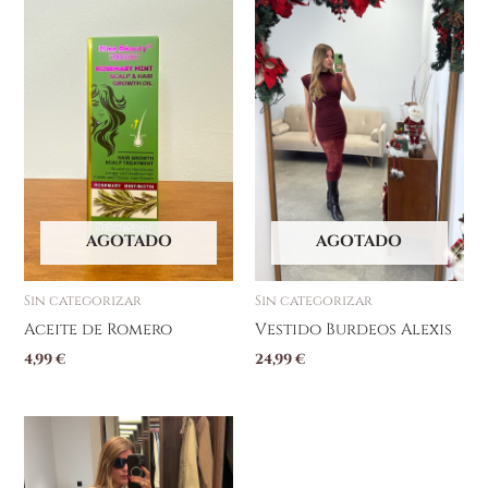
AGOTADO
AGOTADO
Sin categorizar
Sin categorizar
Aceite de Romero
Vestido Burdeos Alexis
4,99
€
24,99
€
Este
producto
tiene