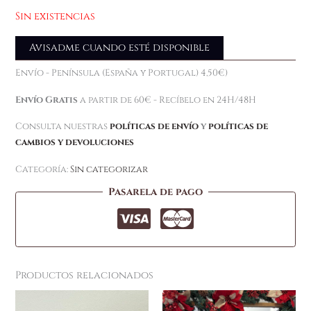
Sin existencias
Avisadme cuando esté disponible
Envío - Península (España y Portugal) 4,50€)
Envío Gratis
a partir de 60€ - Recíbelo en 24H/48H
Consulta nuestras
políticas de envío
y
políticas de
cambios y devoluciones
Categoría:
Sin categorizar
Pasarela de pago
Productos relacionados