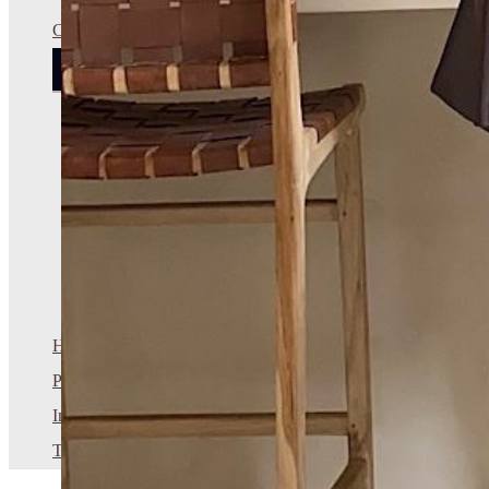
Calzado
Botas
Botines
Cuñas
Sandalias
Zapatos
Zapatillas
Hombre
Promociones
Invitada
Tarjetas regalo