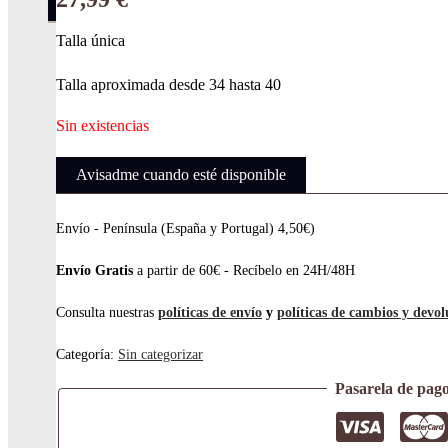
en
la
Talla única
Abrigos
página
Americanas
Talla aproximada desde 34 hasta 40
de
producto
Blusas
Sin existencias
Bodys
Avisadme cuando esté disponible
Camisas
Camisetas
Envío - Península (España y Portugal) 4,50€)
Cazadoras
Envío Gratis
a partir de 60€ - Recíbelo en 24H/48H
Chalecos
Consulta nuestras
políticas de envío
y
políticas de cambios y devol
Chaquetas
Categoría:
Sin categorizar
Conjuntos
Pasarela de pag
Faldas
Jerseys