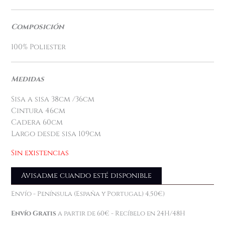
Composición
100% Poliester
Medidas
Sisa a sisa 38cm /36cm
Cintura 46cm
Cadera 60cm
Largo desde sisa 109cm
Sin existencias
Avisadme cuando esté disponible
Envío - Península (España y Portugal) 4,50€)
Envío Gratis
a partir de 60€ - Recíbelo en 24H/48H