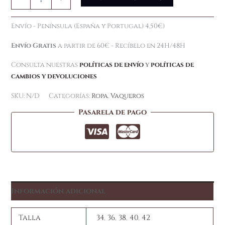
Envío - Península (España y Portugal) 4,50€)
Envío Gratis
a partir de 60€ - Recíbelo en 24H/48H
Consulta nuestras
políticas de envío
y
políticas de
cambios y devoluciones
SKU:
N/D
Categorías:
Ropa
,
Vaqueros
Pasarela de pago
Información adicional
Talla
34
,
36
,
38
,
40
,
42