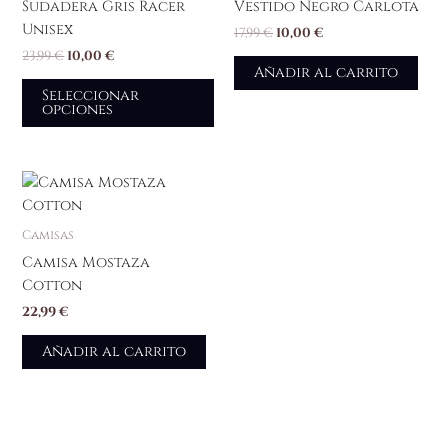
producto
Sudadera Gris Racer
Vestido Negro Carlota
Unisex
17,99
€
10,00
€
23,99
€
10,00
€
Añadir al carrito
Seleccionar
opciones
Camisas
Camisa Mostaza
Cotton
22,99
€
Añadir al carrito