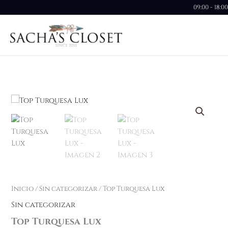
Ir
09:00 - 18:0
al
contenido
Inicio
/
Sin categorizar
/ Top Turquesa Lux
Sin categorizar
Top Turquesa Lux