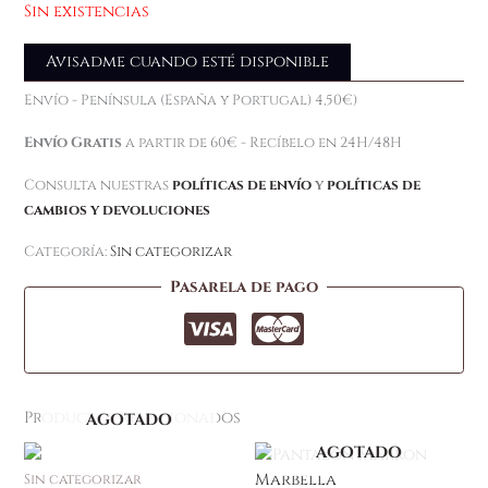
Sin existencias
Avisadme cuando esté disponible
Envío - Península (España y Portugal) 4,50€)
Envío Gratis
a partir de 60€ - Recíbelo en 24H/48H
Consulta nuestras
políticas de envío
y
políticas de
cambios y devoluciones
Categoría:
Sin categorizar
Pasarela de pago
Productos relacionados
AGOTADO
AGOTADO
Este
producto
Sin categorizar