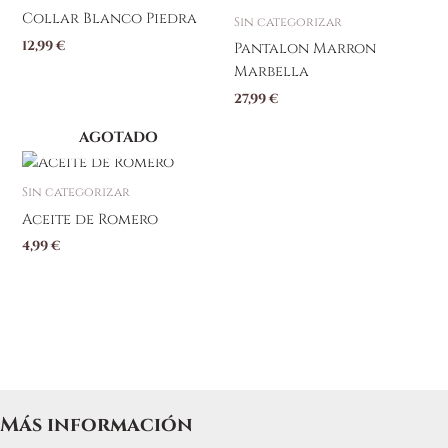
tiene
Collar Blanco Piedra
Sin categorizar
múltiples
12,99
€
Pantalon Marron
variantes.
Marbella
Las
27,99
€
opciones
se
AGOTADO
pueden
elegir
Sin categorizar
en
Aceite de Romero
la
página
4,99
€
de
producto
Más información