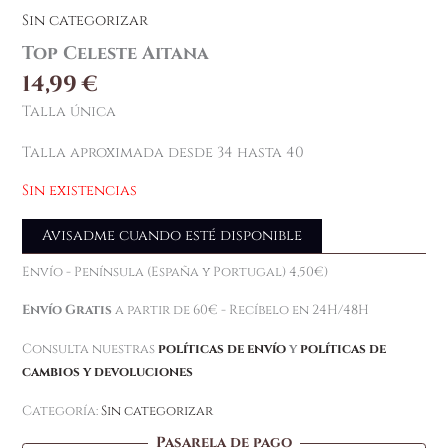
Sin categorizar
Top Celeste Aitana
14,99
€
Talla única
Talla aproximada desde 34 hasta 40
Sin existencias
Avisadme cuando esté disponible
Envío - Península (España y Portugal) 4,50€)
Envío Gratis
a partir de 60€ - Recíbelo en 24H/48H
Consulta nuestras
políticas de envío
y
políticas de
cambios y devoluciones
Categoría:
Sin categorizar
Pasarela de pago