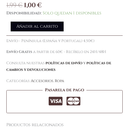
1,99
€
1,00
€
Disponibilidad:
Solo quedan 1 disponibles
Añadir al carrito
Envío - Península (España y Portugal) 4,50€)
Envío Gratis
a partir de 60€ - Recíbelo en 24H/48H
Consulta nuestras
políticas de envío
y
políticas de
cambios y devoluciones
Categorías:
Accesorios
,
Ropa
Pasarela de pago
Productos relacionados