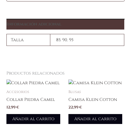
Información adicional
Talla
85
,
90
,
95
Productos relacionados
Accesorios
Blusas
Collar Piedra Camel
Camisa Klein Cotton
12,99
€
22,99
€
Añadir al carrito
Añadir al carrito