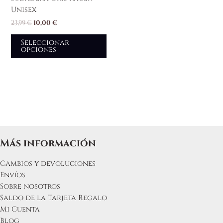
variantes.
Unisex
Las
23,99
€
10,00
€
opciones
se
Seleccionar
opciones
pueden
elegir
en
la
página
de
producto
Más información
Cambios y devoluciones
Envíos
Sobre nosotros
Saldo de la Tarjeta Regalo
Mi Cuenta
Blog