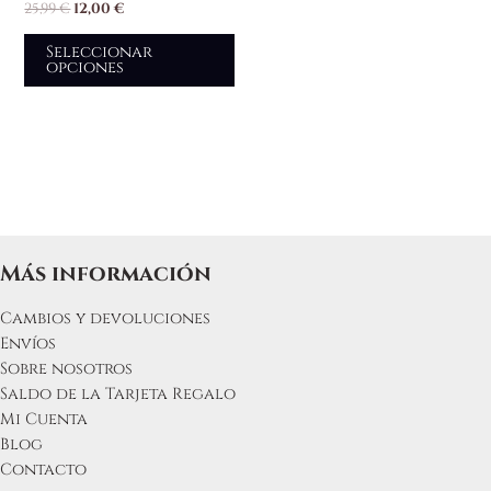
25,99
€
12,00
€
variantes.
Las
Seleccionar
opciones
opciones
se
pueden
elegir
en
la
página
de
producto
Más información
Cambios y devoluciones
Envíos
Sobre nosotros
Saldo de la Tarjeta Regalo
Mi Cuenta
Blog
Contacto