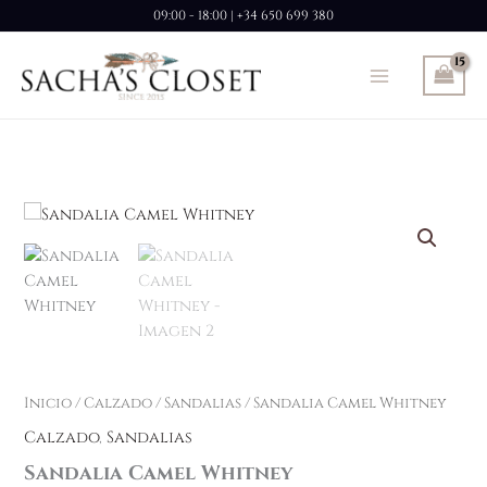
Ir
09:00 - 18:00 | +34 650 699 380
al
contenido
Sandalia
Camel
Whitney
cantidad
Inicio
/
Calzado
/
Sandalias
/ Sandalia Camel Whitney
Calzado
,
Sandalias
Sandalia Camel Whitney