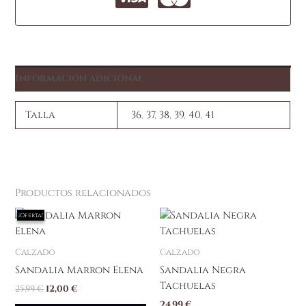
Información adicional
Talla
36
,
37
,
38
,
39
,
40
,
41
Productos relacionados
El
El
Este
Est
¡Oferta!
¡Oferta!
precio
precio
producto
pr
original
actual
tiene
ti
era:
es:
Calzado
Calzado
25,99 €.
12,00 €.
múltiples
mú
Sandalia Marron Elena
Sandalia Negra
variantes.
va
Tachuelas
25,99
€
12,00
€
Las
La
24,99
€