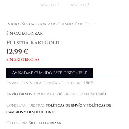
Inicio
/
Sin categorizar
/ Pulsera Kaki Gold
Sin categorizar
Pulsera Kaki Gold
12,99
€
Sin existencias
Avisadme cuando esté disponible
Envío - Península (España y Portugal) 4,50€)
Envío Gratis
a partir de 60€ - Recíbelo en 24H/48H
Consulta nuestras
políticas de envío
y
políticas de
cambios y devoluciones
Categoría:
Sin categorizar