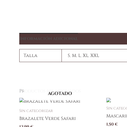
Información adicional
Talla
S
,
M
,
L
,
XL
,
XXL
Productos relacionados
AGOTADO
Sin categ
Sin categorizar
Mascaril
Brazalete Verde Safari
1,50
€
12,99
€