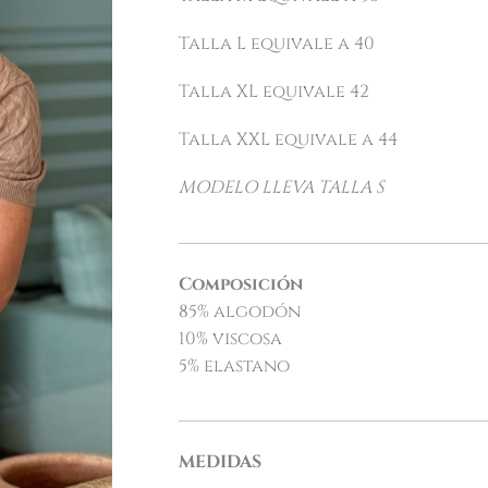
Talla L equivale a 40
Talla XL equivale 42
Talla XXL equivale a 44
MODELO LLEVA TALLA S
___________________________________
Composición
85% algodón
10% viscosa
5% elastano
___________________________________
MEDIDAS