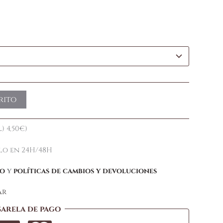
rito
) 4,50€)
elo en 24H/48H
ío
y
políticas de cambios y devoluciones
ar
sarela de pago