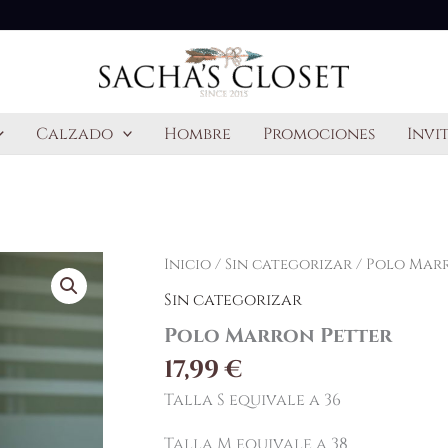
Calzado
Hombre
Promociones
Invi
Polo
Inicio
/
Sin categorizar
/ Polo Mar
Marron
Sin categorizar
Petter
cantidad
Polo Marron Petter
17,99
€
Talla S equivale a 36
Talla M equivale a 38