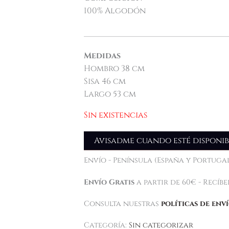
100% Algodón
___________________________________
Medidas
Hombro 38 cm
Sisa 46 cm
Largo 53 cm
Sin existencias
Avisadme cuando esté disponib
Envío - Península (España y Portugal
Envío Gratis
a partir de 60€ - Recíb
Consulta nuestras
políticas de env
Categoría:
Sin categorizar