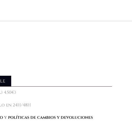
________________________________________________________
le
) 4,50€)
elo en 24H/48H
ío
y
políticas de cambios y devoluciones