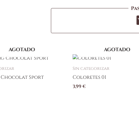
Pa
AGOTADO
AGOTADO
to
orizar
Sin categorizar
 Chocolat Sport
Coloretes 01
s
3,99
€
s.
s