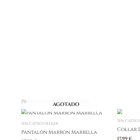
Productos relacionados
AGOTADO
Este
producto
Sin categ
Sin categorizar
tiene
Collar 
Pantalon Marron Marbella
múltiples
17,99
€