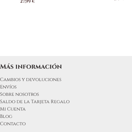
27,99
€
variantes.
Las
opciones
se
pueden
elegir
en
la
página
Más información
de
producto
Cambios y devoluciones
Envíos
Sobre nosotros
Saldo de la Tarjeta Regalo
Mi Cuenta
Blog
Contacto