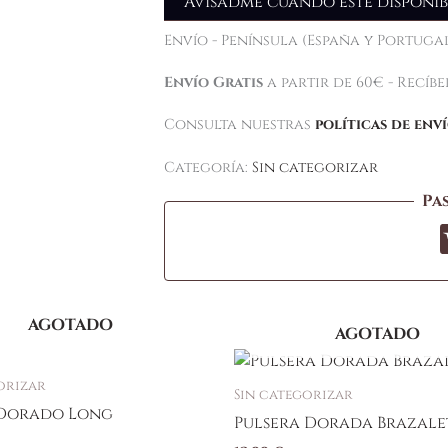
Avisadme cuando esté disponib
Envío - Península (España y Portugal
Envío Gratis
a partir de 60€ - Recíb
Consulta nuestras
políticas de env
Categoría:
Sin categorizar
Pa
AGOTADO
AGOTADO
orizar
Sin categorizar
Dorado Long
Pulsera Dorada Brazale