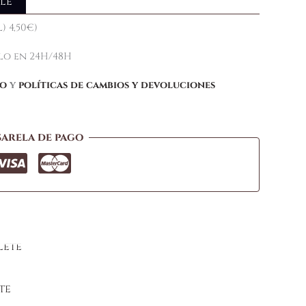
le
) 4,50€)
elo en 24H/48H
ío
y
políticas de cambios y devoluciones
sarela de pago
te