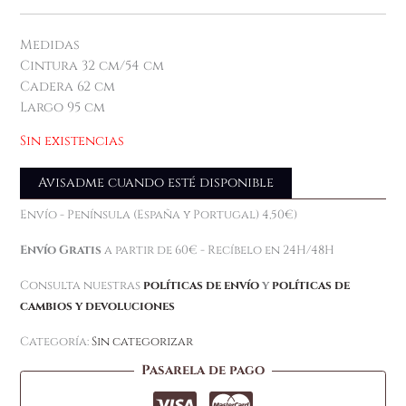
Medidas
Cintura 32 cm/54 cm
Cadera 62 cm
Largo 95 cm
Sin existencias
Avisadme cuando esté disponible
Envío - Península (España y Portugal) 4,50€)
Envío Gratis
a partir de 60€ - Recíbelo en 24H/48H
Consulta nuestras
políticas de envío
y
políticas de
cambios y devoluciones
Categoría:
Sin categorizar
Pasarela de pago