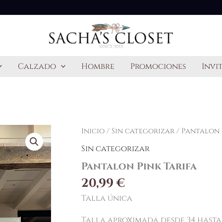
Calzado
Hombre
Promociones
Invi
Inicio
/
Sin categorizar
/ Pantalon 
Sin categorizar
Pantalon Pink Tarifa
20,99
€
Talla única
Talla aproximada desde 34 hasta