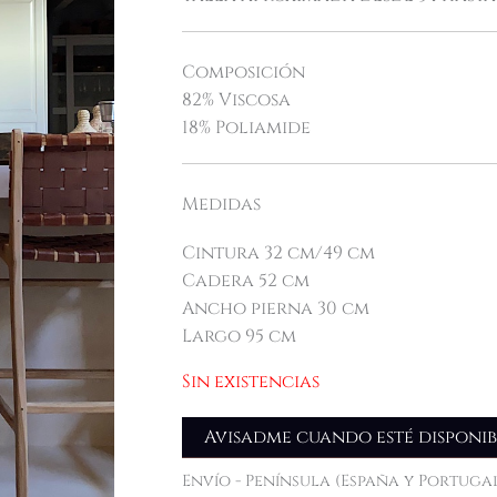
Composición
82% Viscosa
18% Poliamide
Medidas
Cintura 32 cm/49 cm
Cadera 52 cm
Ancho pierna 30 cm
Largo 95 cm
Sin existencias
Avisadme cuando esté disponib
Envío - Península (España y Portugal