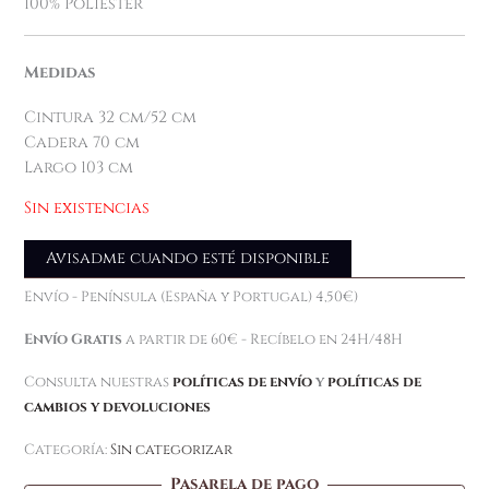
100% Poliester
Medidas
Cintura 32 cm/52 cm
Cadera 70 cm
Largo 103 cm
Sin existencias
Avisadme cuando esté disponible
Envío - Península (España y Portugal) 4,50€)
Envío Gratis
a partir de 60€ - Recíbelo en 24H/48H
Consulta nuestras
políticas de envío
y
políticas de
cambios y devoluciones
Categoría:
Sin categorizar
Pasarela de pago