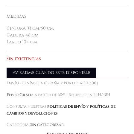
Medidas
Cintura 33 cm/50 cm
Cadera 48 cm
Largo 104 cm
Sin existencias
Avisadme cuando esté disponible
Envío - Península (España y Portugal) 4,50€)
Envío Gratis
a partir de 60€ - Recíbelo en 24H/48H
Consulta nuestras
políticas de envío
y
políticas de
cambios y devoluciones
Categoría:
Sin categorizar