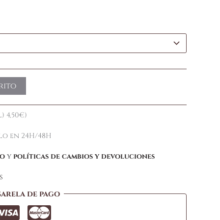
rito
) 4,50€)
elo en 24H/48H
ío
y
políticas de cambios y devoluciones
s
sarela de pago