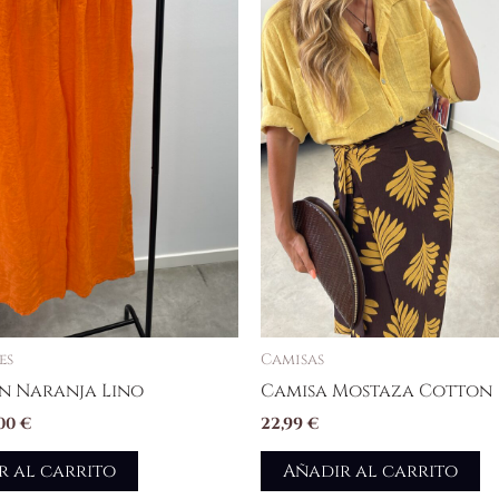
es
Camisas
n Naranja Lino
Camisa Mostaza Cotton
,00
€
22,99
€
r al carrito
Añadir al carrito