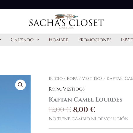
Calzado
Hombre
Promociones
Invi
El
El
Kaftan
Inicio
/
Ropa
/
Vestidos
/ Kaftan Ca
Camel
precio
precio
Ropa
,
Vestidos
Lourdes
original
actual
cantidad
Kaftan Camel Lourdes
era:
es:
12,00 €.
8,00 €.
12,00
€
8,00
€
No tiene cambio ni devolución