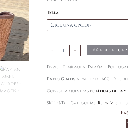
Talla
Añadir al car
-
+
Envío - Península (España y Portugal
Envío Gratis
a partir de 60€ - Recíb
Consulta nuestras
políticas de env
SKU:
N/D
Categorías:
Ropa
,
Vestido
Pa