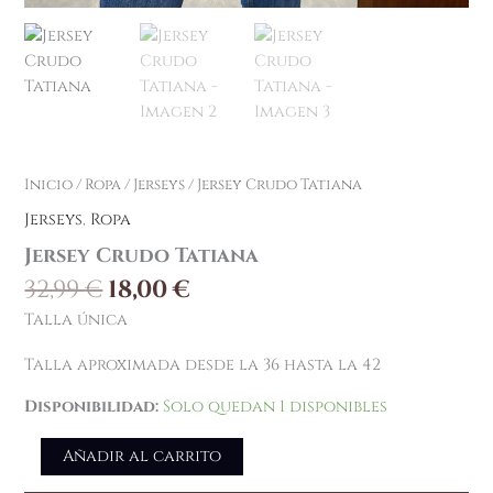
Inicio
/
Ropa
/
Jerseys
/ Jersey Crudo Tatiana
Jerseys
,
Ropa
Jersey Crudo Tatiana
32,99
€
18,00
€
Talla única
Talla aproximada desde la 36 hasta la 42
Disponibilidad:
Solo quedan 1 disponibles
Añadir al carrito