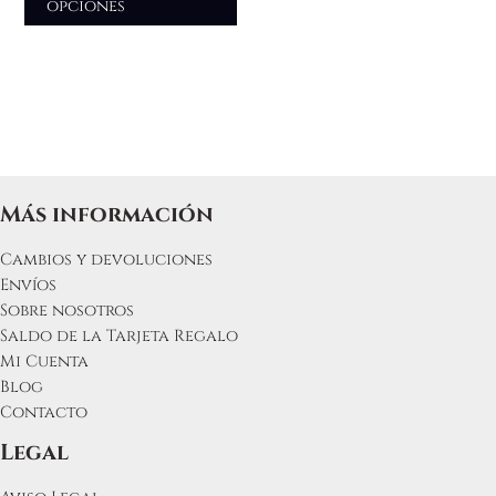
opciones
se
pueden
elegir
en
la
página
de
producto
Más información
Cambios y devoluciones
Envíos
Sobre nosotros
Saldo de la Tarjeta Regalo
Mi Cuenta
Blog
Contacto
Legal