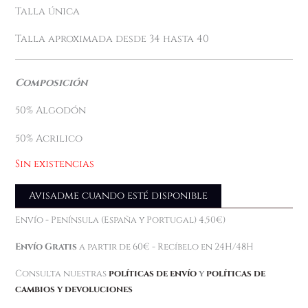
Talla única
Talla aproximada desde 34 hasta 40
Composición
50% Algodón
50% Acrilico
Sin existencias
Avisadme cuando esté disponible
Envío - Península (España y Portugal) 4,50€)
Envío Gratis
a partir de 60€ - Recíbelo en 24H/48H
Consulta nuestras
políticas de envío
y
políticas de
cambios y devoluciones