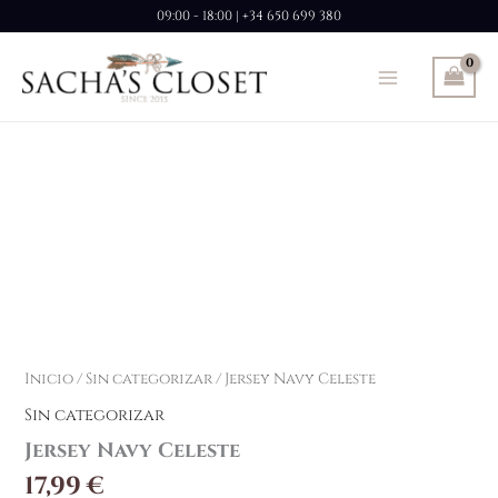
Ir
09:00 - 18:00 | +34 650 699 380
al
contenido
Inicio
/
Sin categorizar
/ Jersey Navy Celeste
Sin categorizar
Jersey Navy Celeste
17,99
€