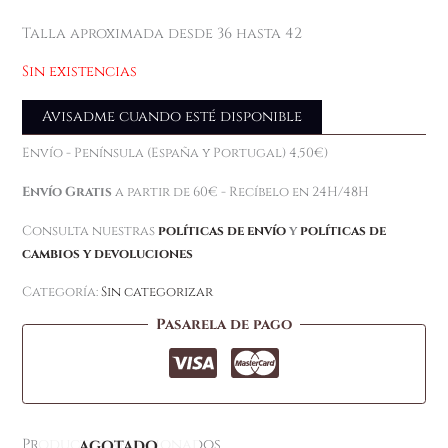
Talla aproximada desde 36 hasta 42
Sin existencias
Avisadme cuando esté disponible
Envío - Península (España y Portugal) 4,50€)
Envío Gratis
a partir de 60€ - Recíbelo en 24H/48H
Consulta nuestras
políticas de envío
y
políticas de
cambios y devoluciones
Categoría:
Sin categorizar
Pasarela de pago
Productos relacionados
AGOTADO