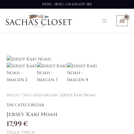
Ir
09:00 - 18:00 | +34 650 699 380
al
contenido
Inicio
/
Sin categorizar
/ Jersey Kaki Noah
Sin categorizar
Jersey Kaki Noah
17,99
€
Talla única