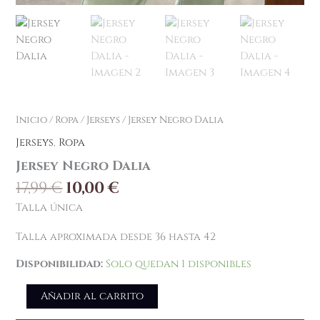
Inicio
/
Ropa
/
Jerseys
/ Jersey Negro Dalia
Jerseys
,
Ropa
Jersey Negro Dalia
17,99
€
10,00
€
Talla única
Talla aproximada desde 36 hasta 42
Disponibilidad:
Solo quedan 1 disponibles
Añadir al carrito