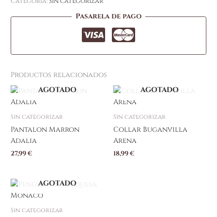
Categoría:
Sin categorizar
Pasarela de pago
Productos relacionados
AGOTADO
AGOTADO
Este
producto
tiene
Sin categorizar
Sin categorizar
múltiples
Pantalon Marron
Collar Buganvilla
variantes.
Adalia
Arena
Las
27,99
€
18,99
€
opciones
se
pueden
AGOTADO
elegir
en
Sin categorizar
la