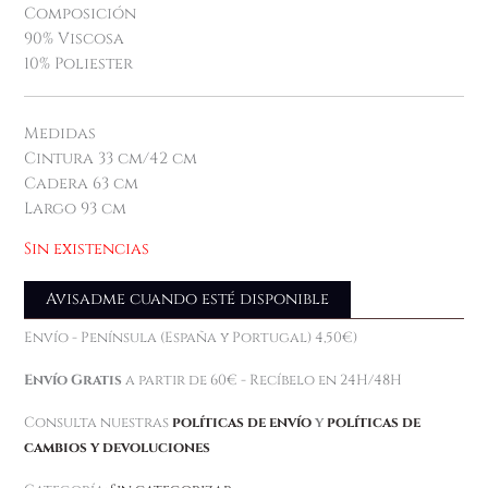
Composición
90% Viscosa
10% Poliester
Medidas
Cintura 33 cm/42 cm
Cadera 63 cm
Largo 93 cm
Sin existencias
Avisadme cuando esté disponible
Envío - Península (España y Portugal) 4,50€)
Envío Gratis
a partir de 60€ - Recíbelo en 24H/48H
Consulta nuestras
políticas de envío
y
políticas de
cambios y devoluciones