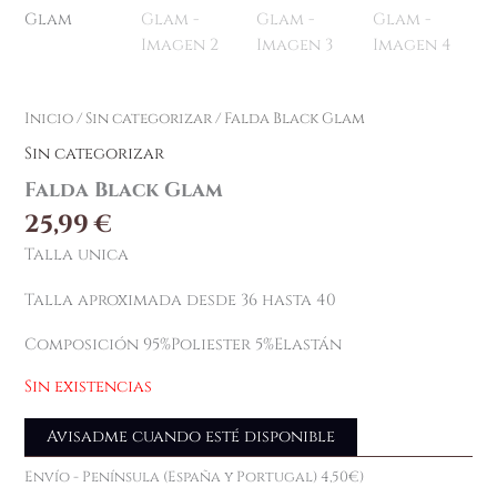
Inicio
/
Sin categorizar
/ Falda Black Glam
Sin categorizar
Falda Black Glam
25,99
€
Talla unica
Talla aproximada desde 36 hasta 40
Composición 95%Poliester 5%Elastán
Sin existencias
Avisadme cuando esté disponible
Envío - Península (España y Portugal) 4,50€)