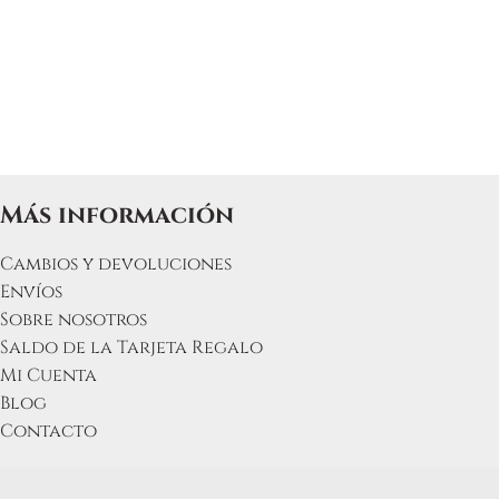
Las
opcione
se
pueden
elegir
en
la
página
Más información
de
produc
Cambios y devoluciones
Envíos
Sobre nosotros
Saldo de la Tarjeta Regalo
Mi Cuenta
Blog
Contacto