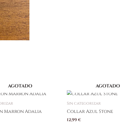
AGOTADO
AGOTADO
to
orizar
Sin categorizar
n Marron Adalia
Collar Azul Stone
s
12,99
€
s.