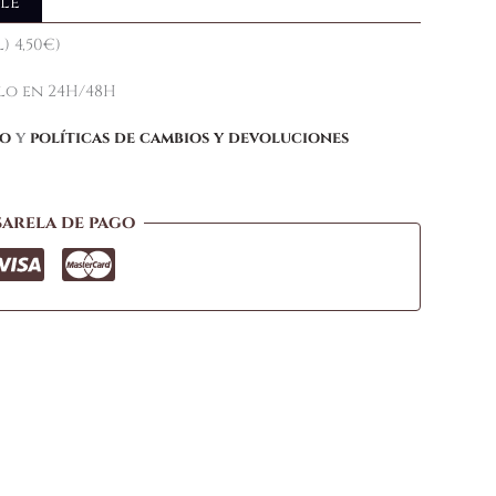
le
) 4,50€)
elo en 24H/48H
ío
y
políticas de cambios y devoluciones
sarela de pago