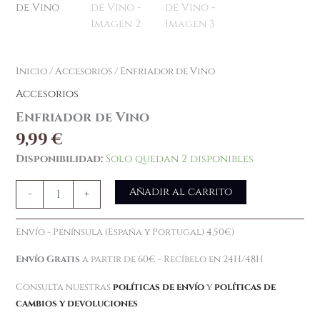
Inicio
/
Accesorios
/ Enfriador de Vino
Accesorios
Enfriador de Vino
9,99
€
Disponibilidad:
Solo quedan 2 disponibles
Añadir al carrito
-
+
Envío - Península (España y Portugal) 4,50€)
Envío Gratis
a partir de 60€ - Recíbelo en 24H/48H
Consulta nuestras
políticas de envío
y
políticas de
cambios y devoluciones