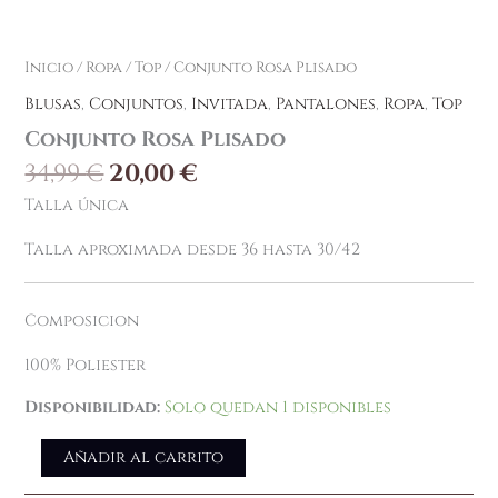
Inicio
/
Ropa
/
Top
/ Conjunto Rosa Plisado
Blusas
,
Conjuntos
,
Invitada
,
Pantalones
,
Ropa
,
Top
Conjunto Rosa Plisado
34,99
€
20,00
€
Talla única
Talla aproximada desde 36 hasta 30/42
Composicion
100% Poliester
Disponibilidad:
Solo quedan 1 disponibles
Añadir al carrito