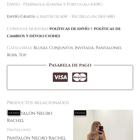
Envío - Península (España y Portugal) 4,50€)
Envío Gratis
a partir de 60€ - Recíbelo en 24H/48H
Consulta nuestras
políticas de envío
y
políticas de
cambios y devoluciones
Categorías:
Blusas
,
Conjuntos
,
Invitada
,
Pantalones
,
Ropa
,
Top
Pasarela de pago
Productos relacionados
El
El
El
El
Este
¡Oferta!
¡Oferta!
¡Oferta!
¡Oferta!
precio
precio
precio
precio
producto
original
actual
original
actual
tiene
era:
es:
era:
es:
Pantalones
29,99 €.
12,00 €.
17,99 €.
10,00 €.
múltiples
Pantalón Negro Rachel