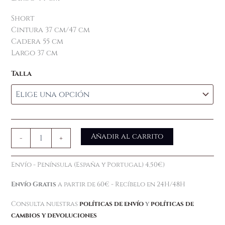
Short
Cintura 37 cm/47 cm
Cadera 55 cm
Largo 37 cm
Talla
Añadir al carrito
-
+
Envío - Península (España y Portugal) 4,50€)
Envío Gratis
a partir de 60€ - Recíbelo en 24H/48H
Consulta nuestras
políticas de envío
y
políticas de
cambios y devoluciones