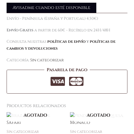
Avisadme cuando esté disponible
Envío - Península (España y Portugal) 4,50€)
Envío Gratis
a partir de 60€ - Recíbelo en 24H/48H
Consulta nuestras
políticas de envío
y
políticas de
cambios y devoluciones
Categoría:
Sin categorizar
Pasarela de pago
Productos relacionados
AGOTADO
AGOTADO
Sin categorizar
Sin categorizar