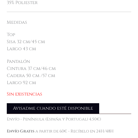
35% Poliester
Medidas
Top
Sisa 32 cm/45 cm
Largo 43 cm
Pantalón
Cintura 37 cm/46 cm
Cadera 50 cm /57 cm
Largo 92 cm
Sin existencias
Avisadme cuando esté disponible
Envío - Península (España y Portugal) 4,50€)
Envío Gratis
a partir de 60€ - Recíbelo en 24H/48H