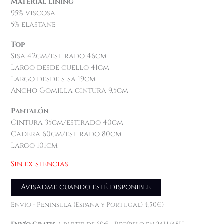
Material lining
95% viscosa
5% elastane
Top
Sisa 42cm/estirado 46cm
Largo desde cuello 41cm
Largo desde sisa 19cm
Ancho Gomilla cintura 9,5cm
Pantalón
Cintura 35cm/estirado 40cm
Cadera 60cm/estirado 80cm
Largo 101cm
Sin existencias
Avisadme cuando esté disponible
Envío - Península (España y Portugal) 4,50€)