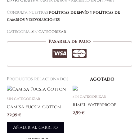
Envío Gratis
a partir de 60€ - Recíbelo en 24H/48H
Consulta nuestras
políticas de envío
y
políticas de
cambios y devoluciones
Categoría:
Sin categorizar
Pasarela de pago
Productos relacionados
AGOTADO
Sin categorizar
Sin categorizar
Rimel Waterproof
Camisa Fucsia Cotton
2,99
€
22,99
€
Añadir al carrito