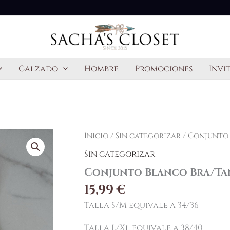
Calzado
Hombre
Promociones
Invi
Conjunto
Inicio
/
Sin categorizar
/ Conjunto
Blanco
Sin categorizar
Bra/Tanga
cantidad
Conjunto Blanco Bra/Ta
15,99
€
Talla S/M equivale a 34/36
Talla L/Xl equivale a 38/40