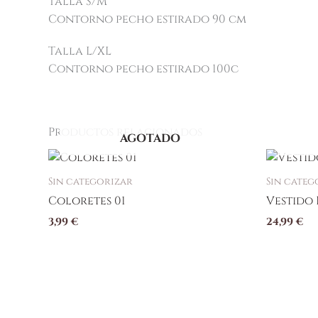
Talla S/M
Contorno pecho estirado 90 cm
Talla L/XL
Contorno pecho estirado 100c
Productos relacionados
AGOTADO
Sin categorizar
Sin categ
Coloretes 01
Vestido 
3,99
€
24,99
€