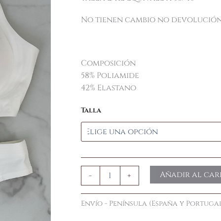
No tienen cambio no devolució
Composición
58% Poliamide
42% Elastano
Talla
Añadir al car
-
+
Envío - Península (España y Portugal