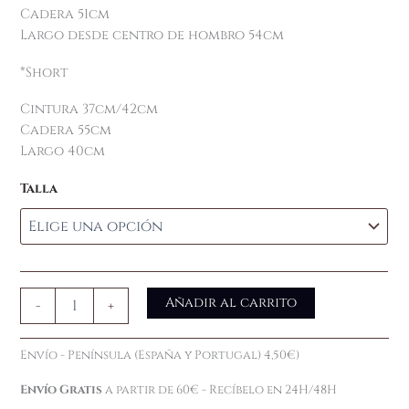
Cadera 51cm
Largo desde centro de hombro 54cm
*Short
Cintura 37cm/42cm
Cadera 55cm
Largo 40cm
Talla
Añadir al carrito
-
+
Envío - Península (España y Portugal) 4,50€)
Envío Gratis
a partir de 60€ - Recíbelo en 24H/48H