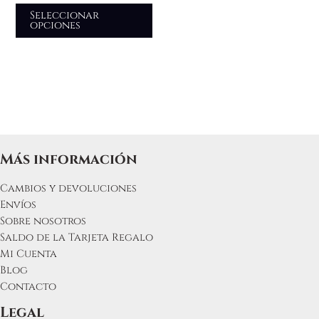
se
Seleccionar
opciones
pueden
elegir
en
la
página
de
producto
Más información
Cambios y devoluciones
Envíos
Sobre nosotros
Saldo de la Tarjeta Regalo
Mi Cuenta
Blog
Contacto
Legal