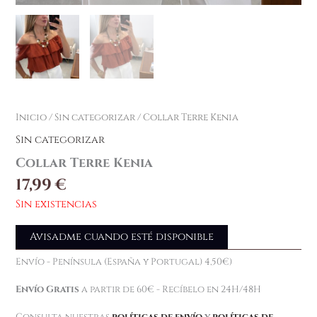
Inicio
/
Sin categorizar
/ Collar Terre Kenia
Sin categorizar
Collar Terre Kenia
17,99
€
Sin existencias
Avisadme cuando esté disponible
Envío - Península (España y Portugal) 4,50€)
Envío Gratis
a partir de 60€ - Recíbelo en 24H/48H
Consulta nuestras
políticas de envío
y
políticas de