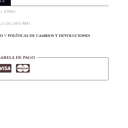
le
) 4,50€)
elo en 24H/48H
ío
y
políticas de cambios y devoluciones
sarela de pago