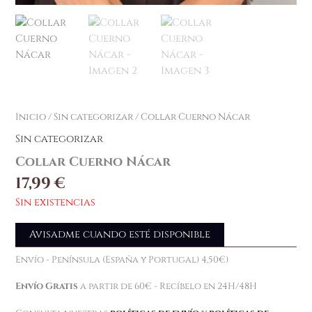
Inicio
/
Sin categorizar
/ Collar Cuerno Nácar
Sin categorizar
Collar Cuerno Nácar
17,99
€
Sin existencias
Avisadme cuando esté disponible
Envío - Península (España y Portugal) 4,50€)
Envío Gratis
a partir de 60€ - Recíbelo en 24H/48H