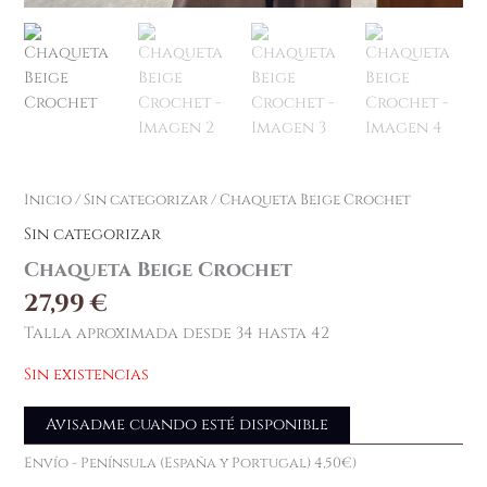
Inicio
/
Sin categorizar
/ Chaqueta Beige Crochet
Sin categorizar
Chaqueta Beige Crochet
27,99
€
Talla aproximada desde 34 hasta 42
Sin existencias
Avisadme cuando esté disponible
Envío - Península (España y Portugal) 4,50€)