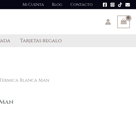
original
actual
Mi Cuenta
Blog
Contacto
era:
es:
12,99 €.
8,00 €.
tada
Tarjetas regalo
 Termica Blanca Man
 Man