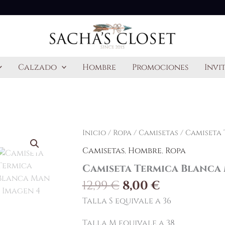
Calzado
Hombre
Promociones
Invi
El
El
Camiseta
Inicio
/
Ropa
/
Camisetas
/ Camiseta
Termica
precio
precio
Camisetas
,
Hombre
,
Ropa
Blanca
original
actual
Man
Camiseta Termica Blanca
era:
es:
cantidad
12,99 €.
8,00 €.
12,99
€
8,00
€
Talla S equivale a 36
Talla M equivale a 38