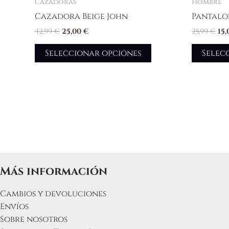
Cazadoras
Hombre
Cazadora Beige John
Pantalo
42,99
€
25,00
€
25,99
€
15
Seleccionar opciones
Selec
Más información
Cambios y devoluciones
Envíos
Sobre nosotros