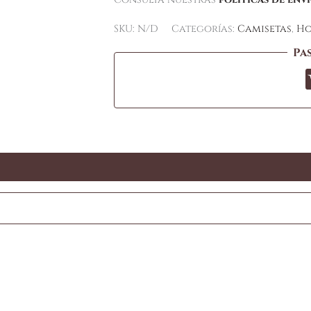
SKU:
N/D
Categorías:
Camisetas
,
Ho
Pa