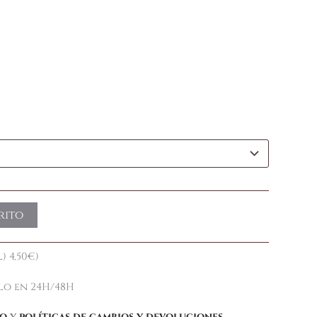
rito
) 4,50€)
elo en 24H/48H
ío
y
políticas de cambios y devoluciones