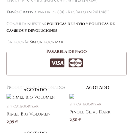
Envío - Península (España y Portugal) 4,50€)
Envío Gratis
a partir de 60€ - Recíbelo en 24H/48H
Consulta nuestras
políticas de envío
y
políticas de
cambios y devoluciones
Categoría:
Sin categorizar
Pasarela de pago
Productos relacionados
AGOTADO
AGOTADO
Sin categorizar
Sin categorizar
Pincel Cejas Dark
Rimel Big Volumen
2,50
€
2,99
€