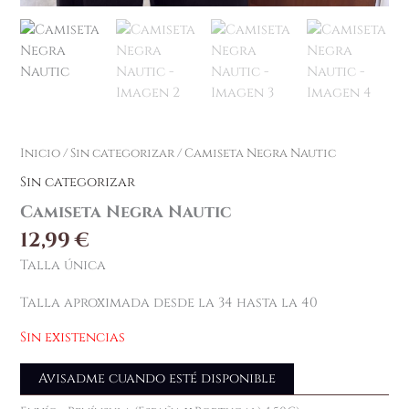
Inicio
/
Sin categorizar
/ Camiseta Negra Nautic
Sin categorizar
Camiseta Negra Nautic
12,99
€
Talla única
Talla aproximada desde la 34 hasta la 40
Sin existencias
Avisadme cuando esté disponible