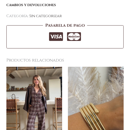
cambios y devoluciones
Categoría:
Sin categorizar
Pasarela de pago
Productos relacionados
Este
producto
tiene
múltiples
variantes.
Las
opciones
se
pueden
elegir