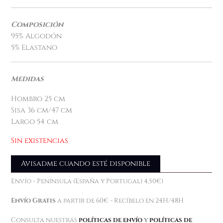
Composición
95% Algodón
5% Elastano
Medidas
Hombro 25 cm
Sisa 36 cm/47 cm
Largo 54 cm
Sin existencias
Avisadme cuando esté disponible
Envío - Península (España y Portugal) 4,50€)
Envío Gratis
a partir de 60€ - Recíbelo en 24H/48H
Consulta nuestras
políticas de envío
y
políticas de