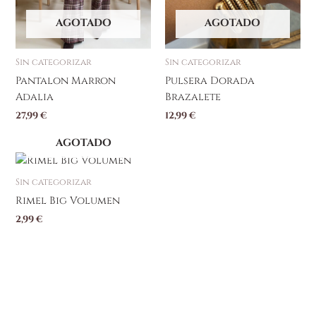
en
AGOTADO
AGOTADO
la
página
Sin categorizar
Sin categorizar
de
producto
Pantalon Marron
Pulsera Dorada
Adalia
Brazalete
27,99
€
12,99
€
AGOTADO
Sin categorizar
Rimel Big Volumen
2,99
€