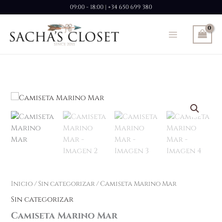
Ir
09:00 - 18:00 | +34 650 699 380
al
contenido
Inicio
/
Sin categorizar
/ Camiseta Marino Mar
Sin categorizar
Camiseta Marino Mar