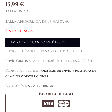
15,99
€
Talla única
Talla aproximada de 34 hasta 40
Sin existencias
Avisadme cuando esté disponible
Envío - Península (España y Portugal) 4,50€)
Envío Gratis
a partir de 60€ - Recíbelo en 24H/48H
Consulta nuestras
políticas de envío
y
políticas de
cambios y devoluciones
Categoría:
Sin categorizar
Pasarela de pago