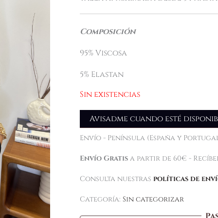
Composición
95% Viscosa
5% Elastan
Sin existencias
Avisadme cuando esté disponib
Envío - Península (España y Portugal
Envío Gratis
a partir de 60€ - Recíb
Consulta nuestras
políticas de env
Categoría:
Sin categorizar
Pa