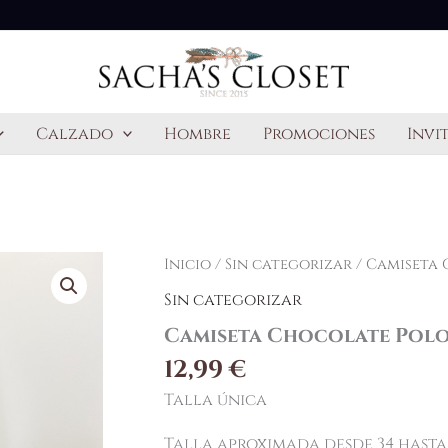
Calzado
Hombre
Promociones
Invi
Inicio
/
Sin categorizar
/ Camiseta
Sin categorizar
Camiseta Chocolate Pol
12,99
€
Talla única
Talla aproximada desde 34 hasta