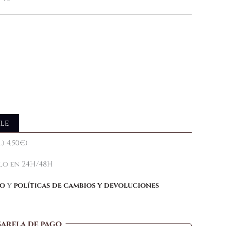
le
) 4,50€)
elo en 24H/48H
ío
y
políticas de cambios y devoluciones
sarela de pago