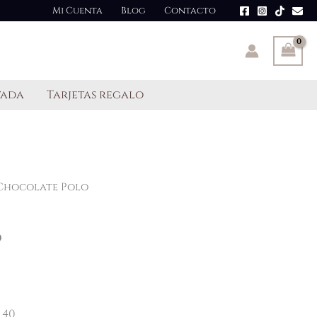
Mi Cuenta
Blog
Contacto
tada
Tarjetas regalo
 Chocolate Polo
o
 40