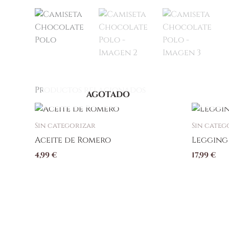
Productos relacionados
AGOTADO
Este
produc
Sin categorizar
Sin categ
tiene
Aceite de Romero
Legging
múltiple
4,99
€
17,99
€
variante
Las
opcione
se
pueden
elegir