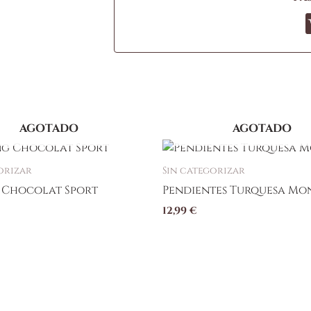
AGOTADO
AGOTADO
to
orizar
Sin categorizar
 Chocolat Sport
Pendientes Turquesa M
s
12,99
€
s.
s