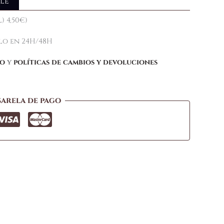
le
) 4,50€)
elo en 24H/48H
ío
y
políticas de cambios y devoluciones
sarela de pago