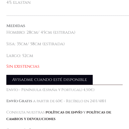
4% elastan
____________________________________________________________
Medidas
Hombro: 28cm/ 45cm (estirada)
Sisa: 35cm/ 58cm (estirada)
Largo: 52cm
Sin existencias
Avisadme cuando esté disponible
Envío - Península (España y Portugal) 4,50€)
Envío Gratis
a partir de 60€ - Recíbelo en 24H/48H
Consulta nuestras
políticas de envío
y
políticas de
cambios y devoluciones