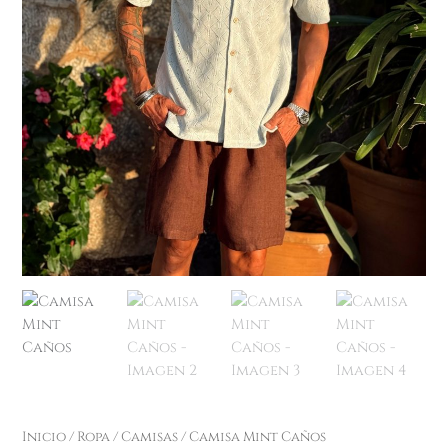
Inicio
/
Ropa
/
Camisas
/ Camisa Mint Caños