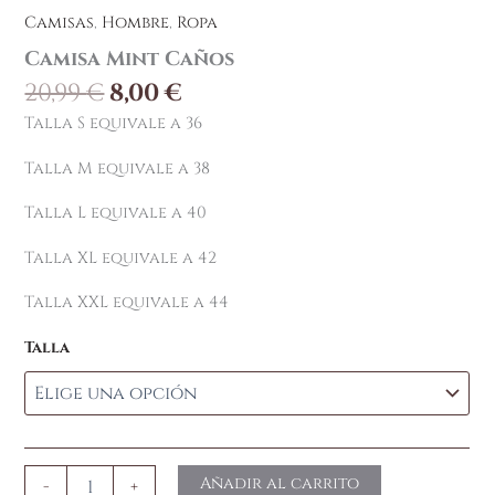
Camisas
,
Hombre
,
Ropa
Camisa Mint Caños
20,99
€
8,00
€
Talla S equivale a 36
Talla M equivale a 38
Talla L equivale a 40
Talla XL equivale a 42
Talla XXL equivale a 44
Talla
Añadir al carrito
-
+