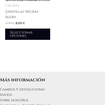
página
Calzado
de
producto
Zapatillas Negras
Alexis
27,99
€
8,00
€
Seleccionar
opciones
Más información
Cambios y devoluciones
Envíos
Sobre nosotros