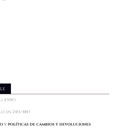
le
) 4,50€)
elo en 24H/48H
ío
y
políticas de cambios y devoluciones