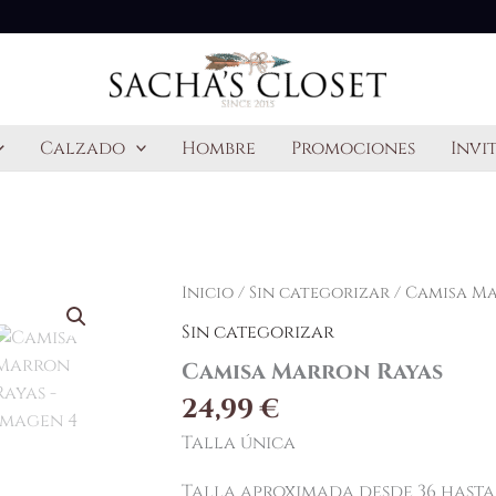
Calzado
Hombre
Promociones
Invi
Inicio
/
Sin categorizar
/ Camisa Ma
Sin categorizar
Camisa Marron Rayas
24,99
€
Talla única
Talla aproximada desde 36 hasta