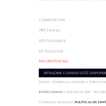
Composicion
78% Tencel
16% Poliamide
6% Poliester
Sin existencias
Avisadme cuando esté disponib
Envío - Península (España y Portugal
Envío Gratis
a partir de 60€ - Recíb
Consulta nuestras
políticas de env